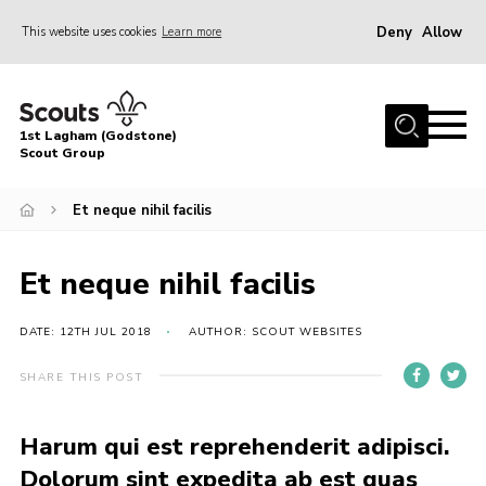
Deny
Allow
This website uses cookies
Learn more
Menu
Home
1st Lagham (Godstone)
About Us
Scout Group
Sections
Et neque nihil facilis
Information & Resources
News
Et neque nihil facilis
Events
DATE: 12TH JUL 2018
AUTHOR: SCOUT WEBSITES
Gallery
SHARE THIS POST
Contact
Join
Harum qui est reprehenderit adipisci.
Members Area
Dolorum sint expedita ab est quas